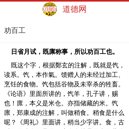
道德网
劝百工
日省月试，既廪称事，所以劝百工也。
既这个字，根据鄭玄的注解，既就是饩，
读系。饩，本作氣。馈赠人的未经过加工、
烹饪的食物。饩包括谷物及未宰杀的牲畜。
《论语》里面所讲的，饩羊，孔子讲，赐
也！廪，本义是米仓。亦指储藏的米。饩
廪，郑康成的注解，叫做稍食。稍食是什么
呢？《周礼》里面讲，稍当少字讲。食，古